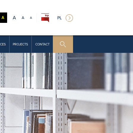
A
A
PL
A
A
CES
PROJECTS
CONTACT